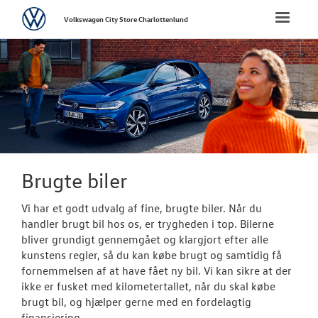
Volkswagen
Toggle
Volkswagen City Store Charlottenlund
naviga
FORSIDE
NYE PERSONBI
BRUGTE BILER
Brugtbilsafdel
Brugte biler
VÆRKSTED
Vi har et godt udvalg af fine, brugte biler. Når du
handler brugt bil hos os, er trygheden i top. Bilerne
bliver grundigt gennemgået og klargjort efter alle
PLADEVÆRKST
kunstens regler, så du kan købe brugt og samtidig få
fornemmelsen af at have fået ny bil. Vi kan sikre at der
TILBEHØR
ikke er fusket med kilometertallet, når du skal købe
brugt bil, og hjælper gerne med en fordelagtig
NYHEDER
finansiering.