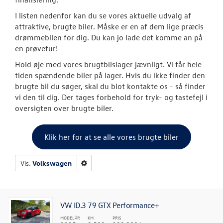
I listen nedenfor kan du se vores aktuelle udvalg af
OM OS
attraktive, brugte biler. Måske er en af dem lige præcis
drømmebilen for dig. Du kan jo lade det komme an på
en prøvetur!
JOB OG KARRI
Hold øje med vores brugtbilslager jævnligt. Vi får hele
tiden spændende biler på lager. Hvis du ikke finder den
brugte bil du søger, skal du blot kontakte os - så finder
vi den til dig. Der tages forbehold for tryk- og tastefejl i
oversigten over brugte biler.
Klik her for at se alle vores brugte biler
Vis:
Volkswagen
VW ID.3 79 GTX Performance+
MODELÅR
KM
PRIS