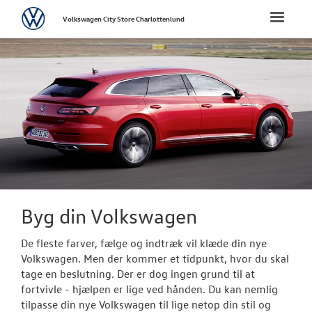
Volkswagen
Toggle
Volkswagen City Store Charlottenlund
naviga
FORSIDE
NYE PERSONBI
Bestil prøvetu
Book en salgs
Byg din Volks
Byg din Volkswagen
Privatleasing
De fleste farver, fælge og indtræk vil klæde din nye
Vejen til et be
Volkswagen. Men der kommer et tidpunkt, hvor du skal
tage en beslutning. Der er dog ingen grund til at
Elektrisk Volks
fortvivle - hjælpen er lige ved hånden. Du kan nemlig
tilpasse din nye Volkswagen til lige netop din stil og
Modeller