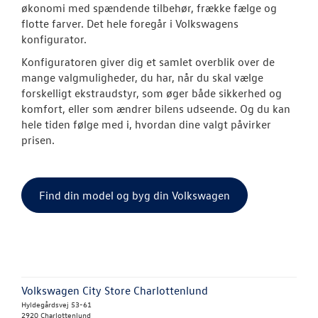
økonomi med spændende tilbehør, frække fælge og
flotte farver. Det hele foregår i Volkswagens
Aktuelle kam
konfigurator.
ID. Polo
Konfiguratoren giver dig et samlet overblik over de
mange valgmuligheder, du har, når du skal vælge
Pendlerleasin
forskelligt ekstraudstyr, som øger både sikkerhed og
komfort, eller som ændrer bilens udseende. Og du kan
ID. Cross
hele tiden følge med i, hvordan dine valgt påvirker
prisen.
ID.3 Neo
ID.4
Find din model og byg din Volkswagen
ID.5
T-Roc
ID. Buzz
Volkswagen City Store Charlottenlund
Hyldegårdsvej 53-61
ID.7 og ID.7 T
2920 Charlottenlund