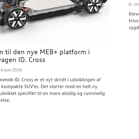
tir
Klov
triv
syg
m til den nye MEB+ platform i
agen ID. Cross
16 juni 2026
nde ID. Cross er et nyt skridt i udviklingen af
e kompakte SUV’er. Det starter med en helt ny
 udviklet specifikt til en mere alsidig og rummelig
else.