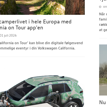
on
Når 
fami
camperlivet i hele Europa med
rækk
rnia on Tour app'en
at g
1 juli 2026
alifornia on Tour' kan blive din digitale følgesvend
lemmelige eventyr i din Volkswagen California.
Nu 