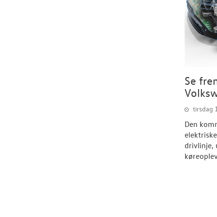
Se fre
Volksw
tirsdag 
Den komme
elektrisk
drivlinje,
køreoplev