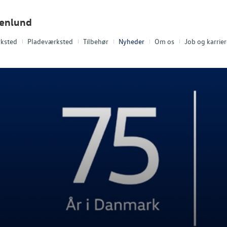
tenlund
ksted
Pladeværksted
Tilbehør
Nyheder
Om os
Job og karrier