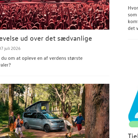
Hvor
som 
komf
det 
evelse ud over det sædvanlige
07 juli 2026
u om at opleve en af verdens største
valer?
Tje