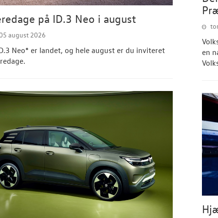
Pr
redage på ID.3 Neo i august
tor
05 august 2026
Volk
D.3 Neo* er landet, og hele august er du inviteret
en n
eredage.
Volk
Hjæ