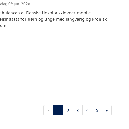
sdag 09 juni 2026
nbulancen er Danske Hospitalsklovnes mobile
selsindsats for børn og unge med langvarig og kronisk
dom.
«
1
2
3
4
5
»