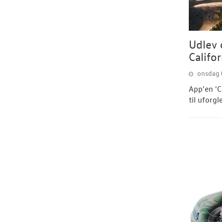
Udlev 
Califo
onsdag 0
App'en 'C
til uforg