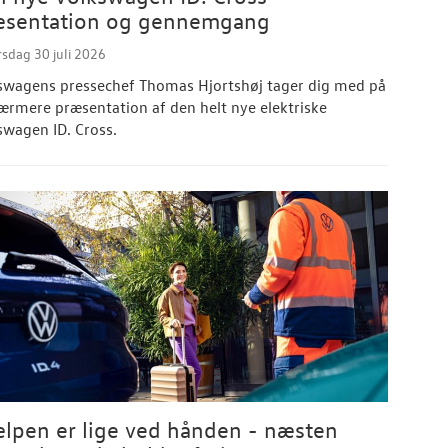
æsentation og gennemgang
sdag 30 juli 2026
swagens pressechef Thomas Hjortshøj tager dig med på
ærmere præsentation af den helt nye elektriske
swagen ID. Cross.
lpen er lige ved hånden - næsten