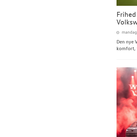
Frihed
Volksw
mandag 
Den nye V
komfort, f