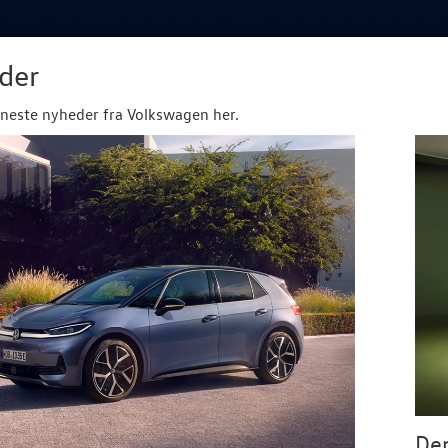
der
neste nyheder fra Volkswagen her.
Den