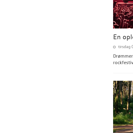
En opl
tirsdag 
Drømmer d
rockfesti