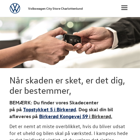
Volkswagen
Toggle
Volkswagen City Store Charlottenlund
naviga
FORSIDE
NYE PERSONBI
BRUGTE BILER
VÆRKSTED
Når skaden er sket, er det dig,
der bestemmer,
PLADEVÆRKST
BEMÆRK: Du finder vores Skadecenter
TILBEHØR
på på
Topstykket 5 i Birkerød
. Dog skal din bil
afleveres på
Birkerød Kongevej 59
i Birkerød.
NYHEDER
Det er nemt at miste overblikket, hvis du bliver udsat
for et uheld og bilen skal på værksted. I kampens hede