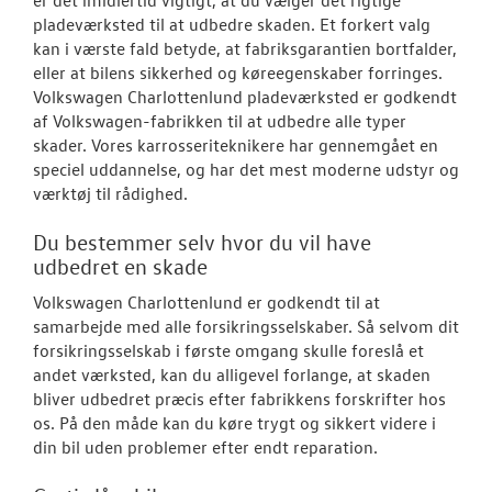
er det imidlertid vigtigt, at du vælger det rigtige
OM OS
pladeværksted til at udbedre skaden. Et forkert valg
kan i værste fald betyde, at fabriksgarantien bortfalder,
JOB OG KARRI
eller at bilens sikkerhed og køreegenskaber forringes.
Volkswagen Charlottenlund pladeværksted er godkendt
af Volkswagen-fabrikken til at udbedre alle typer
skader. Vores karrosseriteknikere har gennemgået en
speciel uddannelse, og har det mest moderne udstyr og
værktøj til rådighed.
Du bestemmer selv hvor du vil have
udbedret en skade
Volkswagen Charlottenlund er godkendt til at
samarbejde med alle forsikringsselskaber. Så selvom dit
forsikringsselskab i første omgang skulle foreslå et
andet værksted, kan du alligevel forlange, at skaden
bliver udbedret præcis efter fabrikkens forskrifter hos
os. På den måde kan du køre trygt og sikkert videre i
din bil uden problemer efter endt reparation.