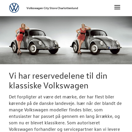
Volkswagen
Toggle
Volkswagen City Store Charlottenlund
naviga
FORSIDE
NYE PERSONBI
BRUGTE BILER
VÆRKSTED
Vi har reservedelene til din
klassiske Volkswagen
PLADEVÆRKST
Det forpligter at være det mærke, der har flest biler
TILBEHØR
kørende på de danske landeveje. Især når der blandt de
mange Volkswagen modeller findes biler, som
entusiaster har passet på gennem en lang årrække, og
Aktuelt tilbeh
som nu er blevet klassikere. Som autoriseret
Volkswagen forhandler og servicepartner kan vi levere
Volkswagen Cl