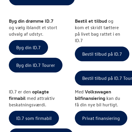
Byg din drømme ID.7
Bestil et tilbud
og
og vælg iblandt et stort
kom et skridt tættere
udvalg af udstyr.
på livet bag rattet i en
ID.7
Byg din ID.7
Bestil tilbud på ID.7
Byg din ID.7 Tourer
Bestil tilbud på ID.7 Tou
ID.7 er den
oplagte
Med
Volkswagen
firmabil
med attraktiv
bilfinansiering
kan du
beskatningsværdi.
få din nye bil hurtigt.
ID.7 som firmabil
Privat finansiering