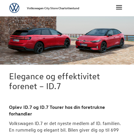
Volkswagen
Toggle
Volkswagen City Store Charlottenlund
naviga
FORSIDE
NYE PERSONBI
Bestil prøvetu
Book en salgs
Elegance og effektivitet
Byg din Volks
forenet – ID.7
Privatleasing
Oplev ID.7 og ID.7 Tourer hos din foretrukne
Vejen til et be
forhandler
Elektrisk Volks
Volkswagen ID.7 er det nyeste medlem af ID. familien.
En rummelig og elegant bil. Bilen giver dig op til 699
Modeller