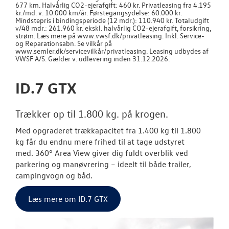
677 km. Halvårlig CO2-ejerafgift: 460 kr. Privatleasing fra 4.195
kr./md. v. 10.000 km/år. Førstegangsydelse: 60.000 kr.
Mindstepris i bindingsperiode (12 mdr.): 110.940 kr. Totaludgift
v/48 mdr.: 261.960 kr. ekskl. halvårlig CO2-ejerafgift, forsikring,
strøm. Læs mere på www.vwsf.dk/privatleasing. Inkl. Service-
og Reparationsabn. Se vilkår på
www.semler.dk/servicevilkår/privatleasing. Leasing udbydes af
VWSF A/S. Gælder v. udlevering inden 31.12.2026.
ID.7 GTX
Trækker op til 1.800 kg. på krogen.
Med opgraderet trækkapacitet fra
1.400 kg til 1.800
kg
får du endnu mere frihed til at tage udstyret
med.
360° Area View
giver dig fuldt overblik ved
parkering og manøvrering – ideelt til både trailer,
campingvogn og båd.
Læs mere om ID.7 GTX