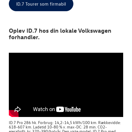
ID.7 Tourer som firmabil
Oplev ID.7 hos din lokale Volkswagen
forhandler.
ID.7 Pro 286 hk. Forbrug: 14,2-14,5 kWh/100 km. Rækkevidde:
618-607 km. Ladetid 10-80 % v. max-DC: 28 min. CO2-
ejerafgift: kr. 370-390/halvår. Den viste model: ID.7 Pro med