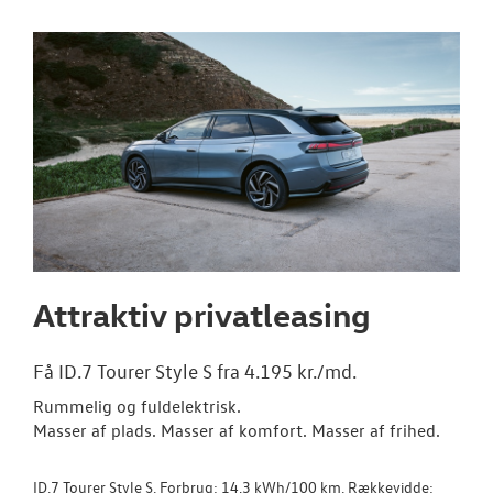
Den nye Tigua
Garanti
BRUGTE BILER
VÆRKSTED
PLADEVÆRKST
Attraktiv privatleasing
TILBEHØR
Få ID.7 Tourer Style S fra 4.195 kr./md.
NYHEDER
Rummelig og fuldelektrisk.
Masser af plads. Masser af komfort. Masser af frihed.
OM OS
ID.7 Tourer Style S. Forbrug: 14,3 kWh/100 km. Rækkevidde:
JOB OG KARRI