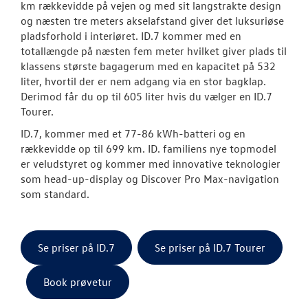
km rækkevidde på vejen og med sit langstrakte design
og næsten tre meters akselafstand giver det luksuriøse
Aktuelle kam
pladsforhold i interiøret. ID.7 kommer med en
totallængde på næsten fem meter hvilket giver plads til
ID. Polo
klassens største bagagerum med en kapacitet på 532
liter, hvortil der er nem adgang via en stor bagklap.
Pendlerleasin
Derimod får du op til 605 liter hvis du vælger en ID.7
Tourer.
ID. Cross
ID.7, kommer med et 77-86 kWh-batteri og en
rækkevidde op til 699 km. ID. familiens nye topmodel
ID.3 Neo
er veludstyret og kommer med innovative teknologier
som head-up-display og Discover Pro Max-navigation
ID.4
som standard.
ID.5
T-Roc
Se priser på ID.7
Se priser på ID.7 Tourer
ID. Buzz
Book prøvetur
ID.7 og ID.7 T