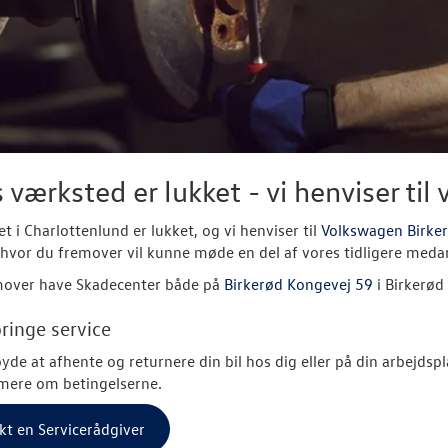
 værksted er lukket - vi henviser til 
t i Charlottenlund er lukket, og vi henviser til
Volkswagen Birke
 hvor du fremover vil kunne møde en del af vores tidligere meda
emover have Skadecenter både på
Birkerød Kongevej 59
i Birkerød
ringe service
lbyde at afhente og returnere din bil hos dig eller på din arbejdsp
mere om betingelserne.
kt en Servicerådgiver