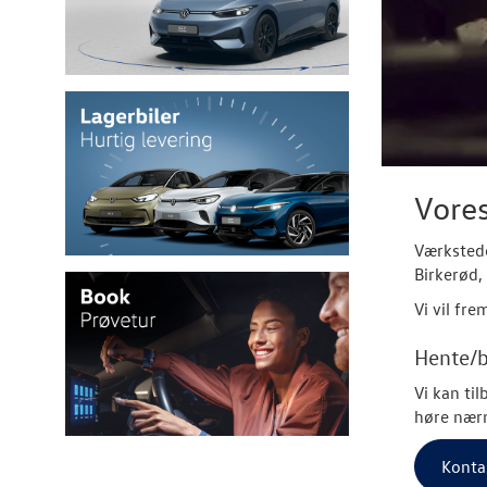
Vores
Værkstede
Birkerød,
Vi vil fr
Hente/b
Vi kan ti
høre nær
Konta