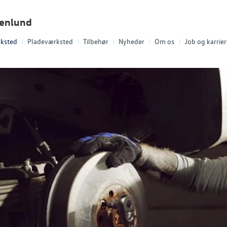
tenlund
ksted
Pladeværksted
Tilbehør
Nyheder
Om os
Job og karrier