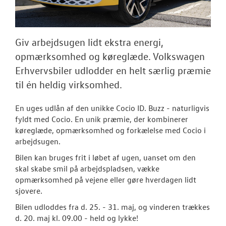
Tilmeld dig V
Danmarks nyh
Aktuelt
Giv arbejdsugen lidt ekstra energi,
opmærksomhed og køreglæde. Volkswagen
OM OS
Erhvervsbiler udlodder en helt særlig præmie
til én heldig virksomhed.
JOB OG KARRI
En uges udlån af den unikke Cocio ID. Buzz - naturligvis
fyldt med Cocio. En unik præmie, der kombinerer
køreglæde, opmærksomhed og forkælelse med Cocio i
arbejdsugen.
Bilen kan bruges frit i løbet af ugen, uanset om den
skal skabe smil på arbejdspladsen, vække
opmærksomhed på vejene eller gøre hverdagen lidt
sjovere.
Bilen udloddes fra d. 25. - 31. maj, og vinderen trækkes
d. 20. maj kl. 09.00 - held og lykke!