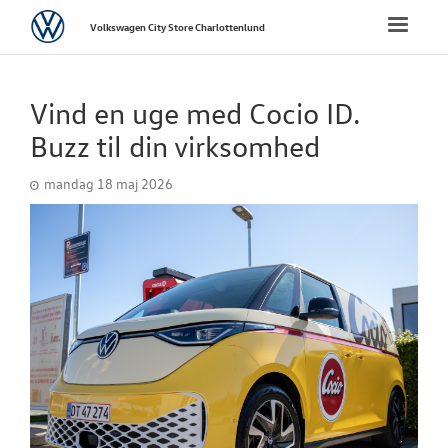
Volkswagen
Toggle
Volkswagen City Store Charlottenlund
naviga
FORSIDE
Vind en uge med Cocio ID.
NYE PERSONBI
Buzz til din virksomhed
mandag 18 maj 2026
BRUGTE BILER
VÆRKSTED
PLADEVÆRKST
TILBEHØR
NYHEDER