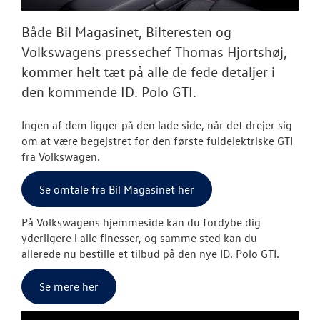
Tilmeld dig V
Danmarks nyh
Både Bil Magasinet, Bilteresten og
Aktuelt
Volkswagens pressechef Thomas Hjortshøj,
kommer helt tæt på alle de fede detaljer i
OM OS
den kommende ID. Polo GTI.
JOB OG KARRI
Ingen af dem ligger på den lade side, når det drejer sig
om at være begejstret for den første fuldelektriske GTI
fra Volkswagen.
Se omtale fra Bil Magasinet her
På Volkswagens hjemmeside kan du fordybe dig
yderligere i alle finesser, og samme sted kan du
allerede nu bestille et tilbud på den nye ID. Polo GTI.
Se mere her