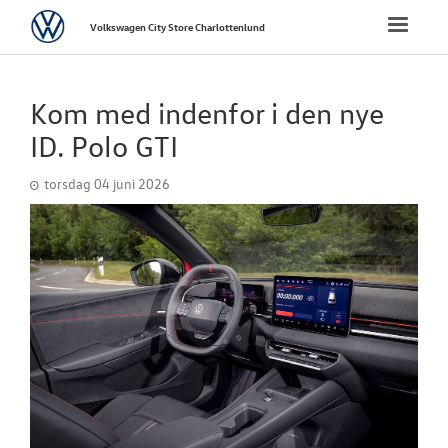
Volkswagen
Toggle
Volkswagen City Store Charlottenlund
naviga
FORSIDE
Kom med indenfor i den nye
NYE PERSONBI
ID. Polo GTI
torsdag 04 juni 2026
BRUGTE BILER
VÆRKSTED
PLADEVÆRKST
TILBEHØR
NYHEDER